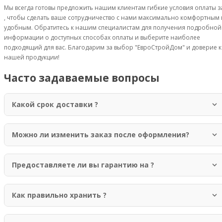
Мы всегда готовы предложить нашим клиентам гибкие условия оплаты з
, чтобы сделать ваше сотрудничество с нами максимально комфортным 
удобным. Обратитесь к нашим специалистам для получения подробной
информации о доступных способах оплаты и выберите наиболее
подходящий для вас. Благодарим за выбор "ЕвроСтройДом" и доверие к
нашей продукции!
Часто задаваемые вопросы
Какой срок доставки ?
Доставка осуществляется в течение 1-3 рабочих дней по Москве и
области. Для отдаленных регионов срок доставки может составлять до 7
Можно ли изменить заказ после оформления?
рабочих дней.
Да, вы можете изменить заказ в течение 2 часов после оформления. Для
этого свяжитесь с нашим менеджером по телефону +7 (499) 755-98-41.
Предоставляете ли вы гарантию на ?
Да, мы предоставляем гарантию 12 месяцев на всю нашу продукцию.
Гарантия покрывает производственные дефекты и нарушения качества
Как правильно хранить ?
материалов.
Рекомендуется хранить в сухом, хорошо проветриваемом помещении,
защищенном от прямых солнечных лучей и атмосферных осадков.