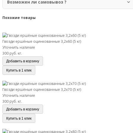
Возможен ли самовывоз ?
Изделия должны располагаться на ровной поверхности.
Да, самовывоз возможен с нашего склада по адресу: Москва,
Новомосковский административный округ, район Коммунарка, улица
Похожие товары
Адмирала Корнилова, 88, корп. 8. Перед приездом обязательно
согласуйте время с менеджером.
Гвозди ершёные оцинкованные 3,2х60 (5 кг)
Гвозди ершёные оцинкованные 3,2х60 (5 кг)
Уточнить наличие
300 руб.
кг.
Добавить в корзину
Купить в 1 клик
Гвозди ершёные оцинкованные 3,2х70 (5 кг)
Гвозди ершёные оцинкованные 3,2х70 (5 кг)
Уточнить наличие
300 руб.
кг.
Добавить в корзину
Купить в 1 клик
Гвозди ершёные оцинкованные 3,2х80 (5 кг)