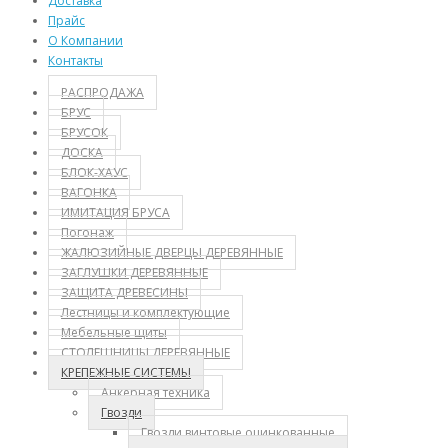
Доставка
Прайс
О Компании
Контакты
РАСПРОДАЖА
БРУС
БРУСОК
ДОСКА
БЛОК-ХАУС
ВАГОНКА
ИМИТАЦИЯ БРУСА
Погонаж
ЖАЛЮЗИЙНЫЕ ДВЕРЦЫ ДЕРЕВЯННЫЕ
ЗАГЛУШКИ ДЕРЕВЯННЫЕ
ЗАЩИТА ДРЕВЕСИНЫ
Лестницы и комплектующие
Мебельные щиты
СТОЛЕШНИЦЫ ДЕРЕВЯННЫЕ
КРЕПЕЖНЫЕ СИСТЕМЫ
Анкерная техника
Гвозди
Гвозди винтовые оцинкованные