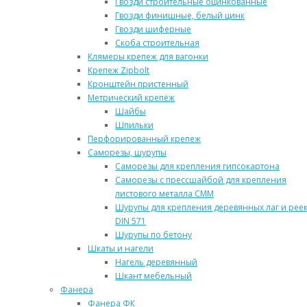
Гвозди строительные оцинкованные
Гвозди финишные, белый цинк
Гвозди шиферные
Скоба строительная
Клямеры крепеж для вагонки
Крепеж Zipbolt
Кронштейн пристенный
Метрический крепёж
Шайбы
Шпильки
Перфорированный крепеж
Саморезы, шурупы
Саморезы для крепления гипсокартона
Саморезы с прессшайбой для крепления
листового металла СММ
Шурупы для крепления деревянных лаг и рее
DIN 571
Шурупы по бетону
Шкаты и нагели
Нагель деревянный
Шкант мебельный
Фанера
Фанера ФК