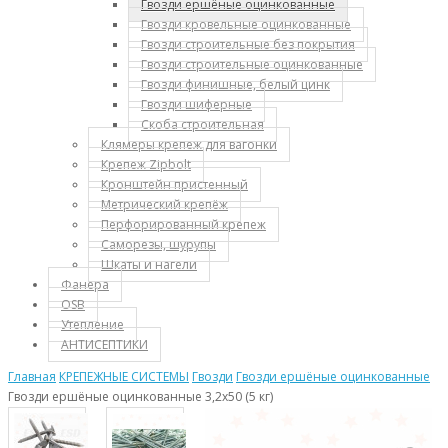
Гвозди ершёные оцинкованные
Гвозди кровельные оцинкованные
Гвозди строительные без покрытия
Гвозди строительные оцинкованные
Гвозди финишные, белый цинк
Гвозди шиферные
Скоба строительная
Клямеры крепеж для вагонки
Крепеж Zipbolt
Кронштейн пристенный
Метрический крепёж
Перфорированный крепеж
Саморезы, шурупы
Шкаты и нагели
Фанера
OSB
Утепление
АНТИСЕПТИКИ
Главная
КРЕПЕЖНЫЕ СИСТЕМЫ
Гвозди
Гвозди ершёные оцинкованные
Гвозди ершёные оцинкованные 3,2х50 (5 кг)