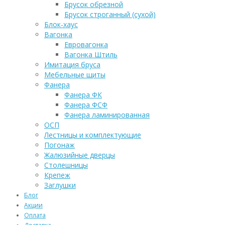
Брусок обрезной
Брусок строганный (сухой)
Блок-хаус
Вагонка
Евровагонка
Вагонка Штиль
Имитация бруса
Мебельные щиты
Фанера
Фанера ФК
Фанера ФСФ
Фанера ламинированная
ОСП
Лестницы и комплектующие
Погонаж
Жалюзийные дверцы
Столешницы
Крепеж
Заглушки
Блог
Акции
Оплата