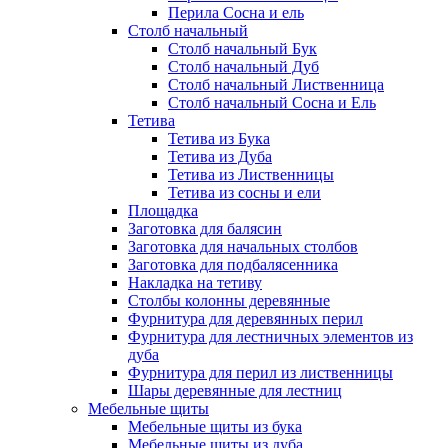
Перила Сосна и ель
Столб начальный
Столб начальный Бук
Столб начальный Дуб
Столб начальный Лиственница
Столб начальный Сосна и Ель
Тетива
Тетива из Бука
Тетива из Дуба
Тетива из Лиственницы
Тетива из сосны и ели
Площадка
Заготовка для балясин
Заготовка для начальных столбов
Заготовка для подбалясенника
Накладка на тетиву
Столбы колонны деревянные
Фурнитура для деревянных перил
Фурнитура для лестничных элементов из
дуба
Фурнитура для перил из лиственницы
Шары деревянные для лестниц
Мебельные щиты
Мебельные щиты из бука
Мебельные щиты из дуба