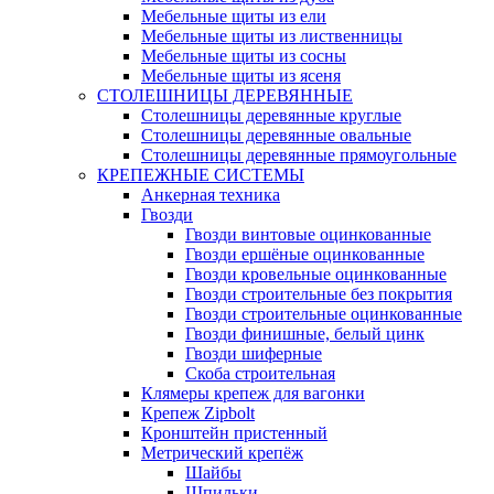
Мебельные щиты из ели
Мебельные щиты из лиственницы
Мебельные щиты из сосны
Мебельные щиты из ясеня
СТОЛЕШНИЦЫ ДЕРЕВЯННЫЕ
Столешницы деревянные круглые
Столешницы деревянные овальные
Столешницы деревянные прямоугольные
КРЕПЕЖНЫЕ СИСТЕМЫ
Анкерная техника
Гвозди
Гвозди винтовые оцинкованные
Гвозди ершёные оцинкованные
Гвозди кровельные оцинкованные
Гвозди строительные без покрытия
Гвозди строительные оцинкованные
Гвозди финишные, белый цинк
Гвозди шиферные
Скоба строительная
Клямеры крепеж для вагонки
Крепеж Zipbolt
Кронштейн пристенный
Метрический крепёж
Шайбы
Шпильки