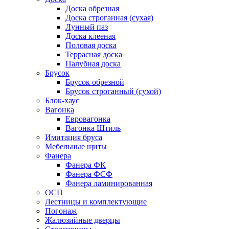
Доска обрезная
Доска строганная (сухая)
Лунный паз
Доска клееная
Половая доска
Террасная доска
Палубная доска
Брусок
Брусок обрезной
Брусок строганный (сухой)
Блок-хаус
Вагонка
Евровагонка
Вагонка Штиль
Имитация бруса
Мебельные щиты
Фанера
Фанера ФК
Фанера ФСФ
Фанера ламинированная
ОСП
Лестницы и комплектующие
Погонаж
Жалюзийные дверцы