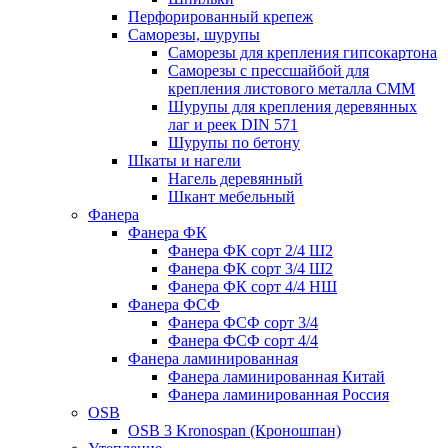
Перфорированный крепеж
Саморезы, шурупы
Саморезы для крепления гипсокартона
Саморезы с прессшайбой для
крепления листового металла СММ
Шурупы для крепления деревянных
лаг и реек DIN 571
Шурупы по бетону
Шкаты и нагели
Нагель деревянный
Шкант мебельный
Фанера
Фанера ФК
Фанера ФК сорт 2/4 Ш2
Фанера ФК сорт 3/4 Ш2
Фанера ФК сорт 4/4 НШ
Фанера ФСФ
Фанера ФСФ сорт 3/4
Фанера ФСФ сорт 4/4
Фанера ламинированная
Фанера ламинированная Китай
Фанера ламинированная Россия
OSB
OSB 3 Kronospan (Кроношпан)