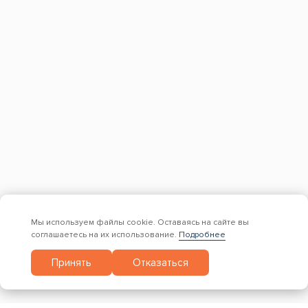
КОНТАКТЫ
+7 (499) 755-98-41
Заказать обратный звонок
Адрес склада и офиса:
Москва, Новомосковский административный
округ, район Коммунарка, улица Адмирала
Корнилова, 88, корп. 8
с 9:00 до 18:00,
без перерывов и выходных
Мы используем файлы cookie. Оставаясь на сайте вы
соглашаетесь на их использование.
Подробнее
© 1997 — 2026. Евро Строй Дом. Качественное дерево –
Принять
Отказаться
качественное строительство! Все права защищены.
Вся представленная на сайте информация, касающаяся