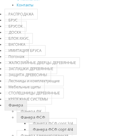
Контакты
РАСПРОДАЖА
БРУС
БРУСОК
ДОСКА
БЛОК-ХАУС
ВАГОНКА
ИМИТАЦИЯ БРУСА
Погонаж
ЖАЛЮЗИЙНЫЕ ДВЕРЦЫ ДЕРЕВЯННЫЕ
ЗАГЛУШКИ ДЕРЕВЯННЫЕ
ЗАЩИТА ДРЕВЕСИНЫ
Лестницы и комплектующие
Мебельные щиты
СТОЛЕШНИЦЫ ДЕРЕВЯННЫЕ
КРЕПЕЖНЫЕ СИСТЕМЫ
Фанера
Фанера ФК
Фанера ФСФ
Фанера ФСФ сорт 3/4
Фанера ФСФ сорт 4/4
Фанера ламинированная