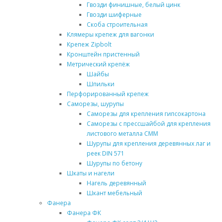
Гвозди финишные, белый цинк
Гвозди шиферные
Скоба строительная
Клямеры крепеж для вагонки
Крепеж Zipbolt
Кронштейн пристенный
Метрический крепёж
Шайбы
Шпильки
Перфорированный крепеж
Саморезы, шурупы
Саморезы для крепления гипсокартона
Саморезы с прессшайбой для крепления
листового металла СММ
Шурупы для крепления деревянных лаг и
реек DIN 571
Шурупы по бетону
Шкаты и нагели
Нагель деревянный
Шкант мебельный
Фанера
Фанера ФК