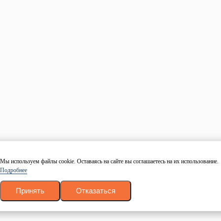
Даю согласие на обработку персональных данных в
соответствие с
политикой конфиденциальности
.
Согласие
на обработку
.
Заказать звонок
Строганные сухие пиломатериалы оптом от
производителя.
© 1997 — 2026. Евро Строй Дом. Качественное дерево –
качественное строительство! Все права защищены.
Каталог
Доска
Брус
Брусок
Блок-хаус
Вагонка
Имитация бруса
Мы используем файлы cookie. Оставаясь на сайте вы соглашаетесь на их использование.
Фанера
Подробнее
OSB
Мебельный щит
Принять
Отказаться
Крепеж
Информация