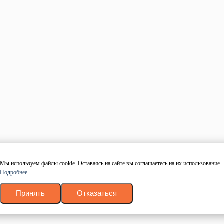
Контакты
Прайс-лист
Оплата
Доставка
Блог
Политика конфиденциальности
Согласие на обработку персональных данных
Контакты
+7 (499) 755-98-41
Заказать обратный звонок
Адрес склада и офиса:
Москва, Новомосковский административный округ, район
Коммунарка, улица Адмирала Корнилова, 88, корп. 8
с 9:00 до 18:00,
без перерывов и выходных
© 1997 — 2026. Евро Строй Дом. Качественное дерево –
качественное строительство! Все права защищены.
Мы используем файлы cookie. Оставаясь на сайте вы соглашаетесь на их использование.
Подробнее
Вся представленная на сайте информация, касающаяся технических
характеристик, наличия на складе, стоимости и вида товаров, носит
Принять
Отказаться
информационный характер и ни при каких условиях не является
публичной офертой, определяемой положениями Статьи 437(2)
Гражданского кодекса РФ.
Личный кабинет