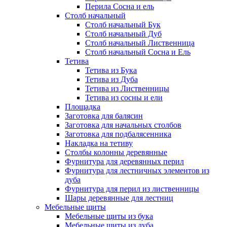
Перила Сосна и ель
Столб начальный
Столб начальный Бук
Столб начальный Дуб
Столб начальный Лиственница
Столб начальный Сосна и Ель
Тетива
Тетива из Бука
Тетива из Дуба
Тетива из Лиственницы
Тетива из сосны и ели
Площадка
Заготовка для балясин
Заготовка для начальных столбов
Заготовка для подбалясенника
Накладка на тетиву
Столбы колонны деревянные
Фурнитура для деревянных перил
Фурнитура для лестничных элементов из
дуба
Фурнитура для перил из лиственницы
Шары деревянные для лестниц
Мебельные щиты
Мебельные щиты из бука
Мебельные щиты из дуба