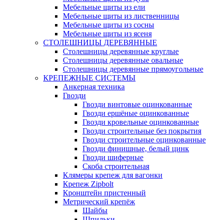
Мебельные щиты из ели
Мебельные щиты из лиственницы
Мебельные щиты из сосны
Мебельные щиты из ясеня
СТОЛЕШНИЦЫ ДЕРЕВЯННЫЕ
Столешницы деревянные круглые
Столешницы деревянные овальные
Столешницы деревянные прямоугольные
КРЕПЕЖНЫЕ СИСТЕМЫ
Анкерная техника
Гвозди
Гвозди винтовые оцинкованные
Гвозди ершёные оцинкованные
Гвозди кровельные оцинкованные
Гвозди строительные без покрытия
Гвозди строительные оцинкованные
Гвозди финишные, белый цинк
Гвозди шиферные
Скоба строительная
Клямеры крепеж для вагонки
Крепеж Zipbolt
Кронштейн пристенный
Метрический крепёж
Шайбы
Шпильки