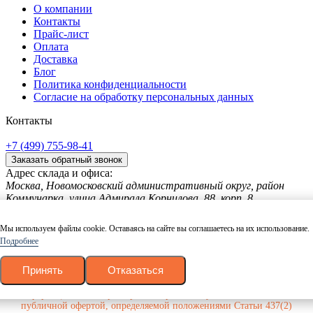
О компании
Контакты
Прайс-лист
Оплата
Доставка
Блог
Политика конфиденциальности
Согласие на обработку персональных данных
Контакты
+7 (499) 755-98-41
Заказать обратный звонок
Адрес склада и офиса:
Москва, Новомосковский административный округ, район
Коммунарка, улица Адмирала Корнилова, 88, корп. 8
с 9:00 до 18:00,
без перерывов и выходных
© 1997 — 2026. Евро Строй Дом. Качественное дерево –
Мы используем файлы cookie. Оставаясь на сайте вы соглашаетесь на их использование.
качественное строительство! Все права защищены.
Подробнее
Принять
Отказаться
Вся представленная на сайте информация, касающаяся технических
характеристик, наличия на складе, стоимости и вида товаров, носит
информационный характер и ни при каких условиях не является
публичной офертой, определяемой положениями Статьи 437(2)