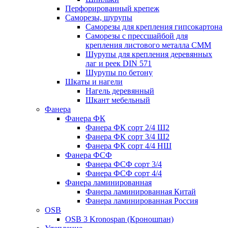
Перфорированный крепеж
Саморезы, шурупы
Саморезы для крепления гипсокартона
Саморезы с прессшайбой для
крепления листового металла СММ
Шурупы для крепления деревянных
лаг и реек DIN 571
Шурупы по бетону
Шкаты и нагели
Нагель деревянный
Шкант мебельный
Фанера
Фанера ФК
Фанера ФК сорт 2/4 Ш2
Фанера ФК сорт 3/4 Ш2
Фанера ФК сорт 4/4 НШ
Фанера ФСФ
Фанера ФСФ сорт 3/4
Фанера ФСФ сорт 4/4
Фанера ламинированная
Фанера ламинированная Китай
Фанера ламинированная Россия
OSB
OSB 3 Kronospan (Кроношпан)