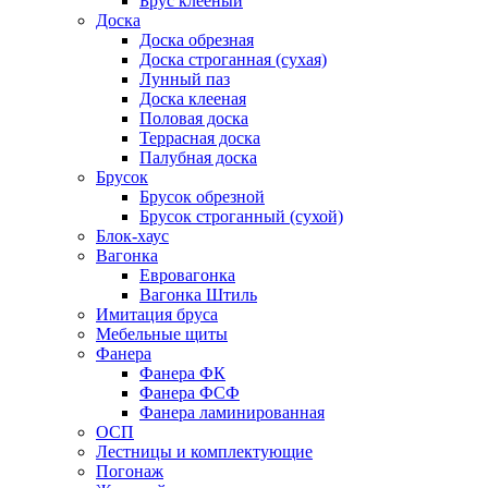
Брус клееный
Доска
Доска обрезная
Доска строганная (сухая)
Лунный паз
Доска клееная
Половая доска
Террасная доска
Палубная доска
Брусок
Брусок обрезной
Брусок строганный (сухой)
Блок-хаус
Вагонка
Евровагонка
Вагонка Штиль
Имитация бруса
Мебельные щиты
Фанера
Фанера ФК
Фанера ФСФ
Фанера ламинированная
ОСП
Лестницы и комплектующие
Погонаж