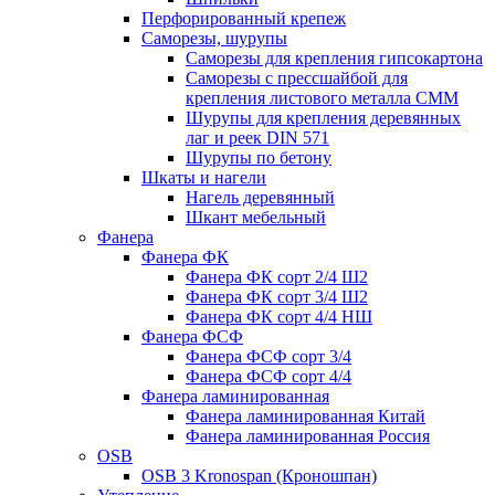
Перфорированный крепеж
Саморезы, шурупы
Саморезы для крепления гипсокартона
Саморезы с прессшайбой для
крепления листового металла СММ
Шурупы для крепления деревянных
лаг и реек DIN 571
Шурупы по бетону
Шкаты и нагели
Нагель деревянный
Шкант мебельный
Фанера
Фанера ФК
Фанера ФК сорт 2/4 Ш2
Фанера ФК сорт 3/4 Ш2
Фанера ФК сорт 4/4 НШ
Фанера ФСФ
Фанера ФСФ сорт 3/4
Фанера ФСФ сорт 4/4
Фанера ламинированная
Фанера ламинированная Китай
Фанера ламинированная Россия
OSB
OSB 3 Kronospan (Кроношпан)