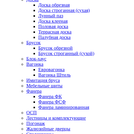
Доска обрезная
Доска строганная (сухая)
Лунный паз
Доска клееная
Половая доска
Террасная доска
Палубная доска
Брусок
Брусок обрезной
Брусок строганный (сухой)
Блок-хаус
Вагонка
Евровагонка
Вагонка Штиль
Имитация бруса
Мебельные щиты
Фанера
Фанера ФК
Фанера ФСФ
Фанера ламинированная
ОСП
Лестницы и комплектующие
Погонаж
Жалюзийные дверцы