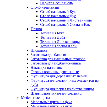
Перила Сосна и ель
Столб начальный
Столб начальный Бук
Столб начальный Дуб
Столб начальный Лиственница
Столб начальный Сосна и Ель
Тетива
Тетива из Бука
Тетива из Дуба
Тетива из Лиственницы
Тетива из сосны и ели
Площадка
Заготовка для балясин
Заготовка для начальных столбов
Заготовка для подбалясенника
Накладка на тетиву
Столбы колонны деревянные
Фурнитура для деревянных перил
Фурнитура для лестничных элементов из
дуба
Фурнитура для перил из лиственницы
Шары деревянные для лестниц
Мебельные щиты
Мебельные щиты из бука
Мебельные щиты из дуба