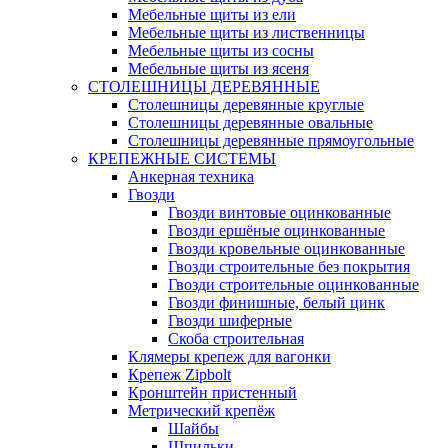
Мебельные щиты из ели
Мебельные щиты из лиственницы
Мебельные щиты из сосны
Мебельные щиты из ясеня
СТОЛЕШНИЦЫ ДЕРЕВЯННЫЕ
Столешницы деревянные круглые
Столешницы деревянные овальные
Столешницы деревянные прямоугольные
КРЕПЕЖНЫЕ СИСТЕМЫ
Анкерная техника
Гвозди
Гвозди винтовые оцинкованные
Гвозди ершёные оцинкованные
Гвозди кровельные оцинкованные
Гвозди строительные без покрытия
Гвозди строительные оцинкованные
Гвозди финишные, белый цинк
Гвозди шиферные
Скоба строительная
Клямеры крепеж для вагонки
Крепеж Zipbolt
Кронштейн пристенный
Метрический крепёж
Шайбы
Шпильки