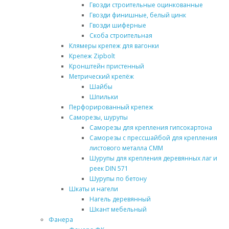
Гвозди строительные оцинкованные
Гвозди финишные, белый цинк
Гвозди шиферные
Скоба строительная
Клямеры крепеж для вагонки
Крепеж Zipbolt
Кронштейн пристенный
Метрический крепёж
Шайбы
Шпильки
Перфорированный крепеж
Саморезы, шурупы
Саморезы для крепления гипсокартона
Саморезы с прессшайбой для крепления
листового металла СММ
Шурупы для крепления деревянных лаг и
реек DIN 571
Шурупы по бетону
Шкаты и нагели
Нагель деревянный
Шкант мебельный
Фанера