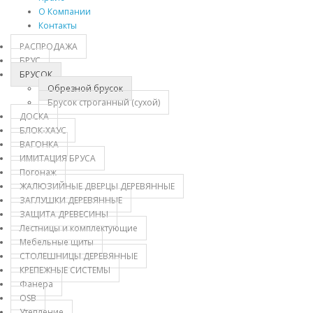
О Компании
Контакты
РАСПРОДАЖА
БРУС
БРУСОК
Обрезной брусок
Брусок строганный (сухой)
ДОСКА
БЛОК-ХАУС
ВАГОНКА
ИМИТАЦИЯ БРУСА
Погонаж
ЖАЛЮЗИЙНЫЕ ДВЕРЦЫ ДЕРЕВЯННЫЕ
ЗАГЛУШКИ ДЕРЕВЯННЫЕ
ЗАЩИТА ДРЕВЕСИНЫ
Лестницы и комплектующие
Мебельные щиты
СТОЛЕШНИЦЫ ДЕРЕВЯННЫЕ
КРЕПЕЖНЫЕ СИСТЕМЫ
Фанера
OSB
Утепление