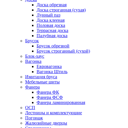
Доска обрезная
Доска строганная (сухая)
Лунный паз
Доска клееная
Половая доска
Террасная доска
Палубная доска
Брусок
Брусок обрезной
Брусок строганный (сухой)
Блок-хаус
Вагонка
Евровагонка
Вагонка Штиль
Имитация бруса
Мебельные щиты
Фанера
Фанера ФК
Фанера ФСФ
Фанера ламинированная
ОСП
Лестницы и комплектующие
Погонаж
Жалюзийные дверцы