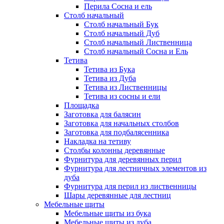
Перила Сосна и ель
Столб начальный
Столб начальный Бук
Столб начальный Дуб
Столб начальный Лиственница
Столб начальный Сосна и Ель
Тетива
Тетива из Бука
Тетива из Дуба
Тетива из Лиственницы
Тетива из сосны и ели
Площадка
Заготовка для балясин
Заготовка для начальных столбов
Заготовка для подбалясенника
Накладка на тетиву
Столбы колонны деревянные
Фурнитура для деревянных перил
Фурнитура для лестничных элементов из
дуба
Фурнитура для перил из лиственницы
Шары деревянные для лестниц
Мебельные щиты
Мебельные щиты из бука
Мебельные щиты из дуба