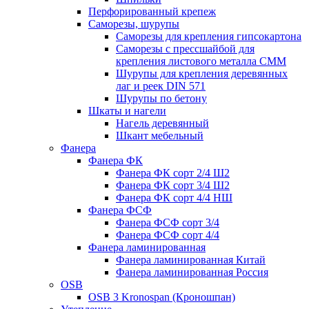
Перфорированный крепеж
Саморезы, шурупы
Саморезы для крепления гипсокартона
Саморезы с прессшайбой для
крепления листового металла СММ
Шурупы для крепления деревянных
лаг и реек DIN 571
Шурупы по бетону
Шкаты и нагели
Нагель деревянный
Шкант мебельный
Фанера
Фанера ФК
Фанера ФК сорт 2/4 Ш2
Фанера ФК сорт 3/4 Ш2
Фанера ФК сорт 4/4 НШ
Фанера ФСФ
Фанера ФСФ сорт 3/4
Фанера ФСФ сорт 4/4
Фанера ламинированная
Фанера ламинированная Китай
Фанера ламинированная Россия
OSB
OSB 3 Kronospan (Кроношпан)