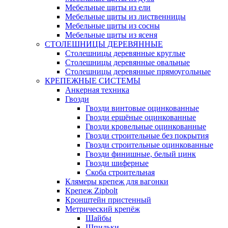
Мебельные щиты из ели
Мебельные щиты из лиственницы
Мебельные щиты из сосны
Мебельные щиты из ясеня
СТОЛЕШНИЦЫ ДЕРЕВЯННЫЕ
Столешницы деревянные круглые
Столешницы деревянные овальные
Столешницы деревянные прямоугольные
КРЕПЕЖНЫЕ СИСТЕМЫ
Анкерная техника
Гвозди
Гвозди винтовые оцинкованные
Гвозди ершёные оцинкованные
Гвозди кровельные оцинкованные
Гвозди строительные без покрытия
Гвозди строительные оцинкованные
Гвозди финишные, белый цинк
Гвозди шиферные
Скоба строительная
Клямеры крепеж для вагонки
Крепеж Zipbolt
Кронштейн пристенный
Метрический крепёж
Шайбы
Шпильки