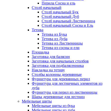
Перила Сосна и ель
Столб начальный
Столб начальный Бук
Столб начальный Дуб
Столб начальный Лиственница
Столб начальный Сосна и Ель
Тетива
Тетива из Бука
Тетива из Дуба
Тетива из Лиственницы
Тетива из сосны и ели
Площадка
Заготовка для балясин
Заготовка для начальных столбов
Заготовка для подбалясенника
Накладка на тетиву
Столбы колонны деревянные
Фурнитура для деревянных перил
Фурнитура для лестничных элементов из
дуба
Фурнитура для перил из лиственницы
Шары деревянные для лестниц
Мебельные щиты
Мебельные щиты из бука
Мебельные щиты из дуба