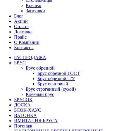
Столешницы
Крепеж
Заглушки
Блог
Акции
Оплата
Доставка
Прайс
О Компании
Контакты
РАСПРОДАЖА
БРУС
Брус обрезной
Брус обрезной ГОСТ
Брус обрезной Т/У
Брус осиновый
Брус строганный (сухой)
Клееный брус
БРУСОК
ДОСКА
БЛОК-ХАУС
ВАГОНКА
ИМИТАЦИЯ БРУСА
Погонаж