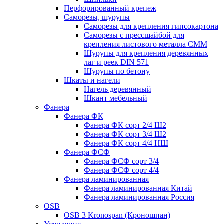
Перфорированный крепеж
Саморезы, шурупы
Саморезы для крепления гипсокартона
Саморезы с прессшайбой для
крепления листового металла СММ
Шурупы для крепления деревянных
лаг и реек DIN 571
Шурупы по бетону
Шкаты и нагели
Нагель деревянный
Шкант мебельный
Фанера
Фанера ФК
Фанера ФК сорт 2/4 Ш2
Фанера ФК сорт 3/4 Ш2
Фанера ФК сорт 4/4 НШ
Фанера ФСФ
Фанера ФСФ сорт 3/4
Фанера ФСФ сорт 4/4
Фанера ламинированная
Фанера ламинированная Китай
Фанера ламинированная Россия
OSB
OSB 3 Kronospan (Кроношпан)