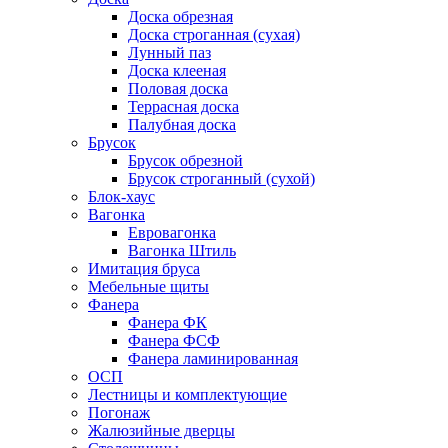
Доска обрезная
Доска строганная (сухая)
Лунный паз
Доска клееная
Половая доска
Террасная доска
Палубная доска
Брусок
Брусок обрезной
Брусок строганный (сухой)
Блок-хаус
Вагонка
Евровагонка
Вагонка Штиль
Имитация бруса
Мебельные щиты
Фанера
Фанера ФК
Фанера ФСФ
Фанера ламинированная
ОСП
Лестницы и комплектующие
Погонаж
Жалюзийные дверцы