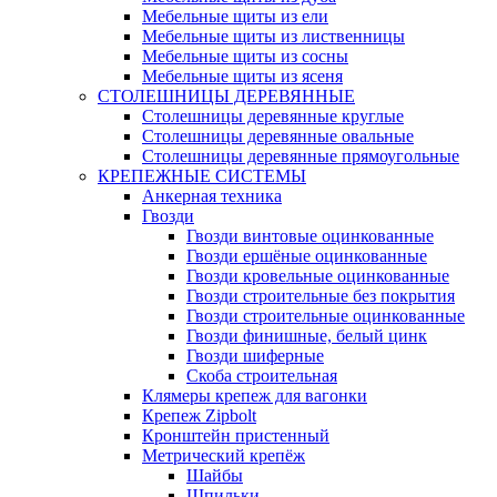
Мебельные щиты из ели
Мебельные щиты из лиственницы
Мебельные щиты из сосны
Мебельные щиты из ясеня
СТОЛЕШНИЦЫ ДЕРЕВЯННЫЕ
Столешницы деревянные круглые
Столешницы деревянные овальные
Столешницы деревянные прямоугольные
КРЕПЕЖНЫЕ СИСТЕМЫ
Анкерная техника
Гвозди
Гвозди винтовые оцинкованные
Гвозди ершёные оцинкованные
Гвозди кровельные оцинкованные
Гвозди строительные без покрытия
Гвозди строительные оцинкованные
Гвозди финишные, белый цинк
Гвозди шиферные
Скоба строительная
Клямеры крепеж для вагонки
Крепеж Zipbolt
Кронштейн пристенный
Метрический крепёж
Шайбы
Шпильки