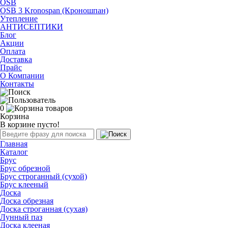
OSB
OSB 3 Kronospan (Кроношпан)
Утепление
АНТИСЕПТИКИ
Блог
Акции
Оплата
Доставка
Прайс
О Компании
Контакты
0
Корзина
В корзине пусто!
Главная
Каталог
Брус
Брус обрезной
Брус строганный (сухой)
Брус клееный
Доска
Доска обрезная
Доска строганная (сухая)
Лунный паз
Доска клееная