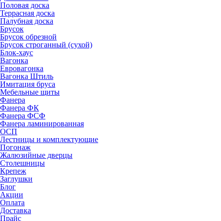
Половая доска
Террасная доска
Палубная доска
Брусок
Брусок обрезной
Брусок строганный (сухой)
Блок-хаус
Вагонка
Евровагонка
Вагонка Штиль
Имитация бруса
Мебельные щиты
Фанера
Фанера ФК
Фанера ФСФ
Фанера ламинированная
ОСП
Лестницы и комплектующие
Погонаж
Жалюзийные дверцы
Столешницы
Крепеж
Заглушки
Блог
Акции
Оплата
Доставка
Прайс