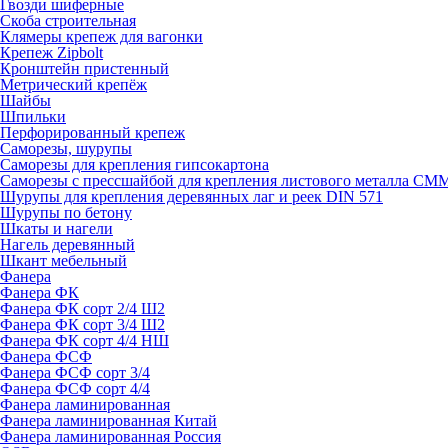
Гвозди шиферные
Скоба строительная
Клямеры крепеж для вагонки
Крепеж Zipbolt
Кронштейн пристенный
Метрический крепёж
Шайбы
Шпильки
Перфорированный крепеж
Саморезы, шурупы
Саморезы для крепления гипсокартона
Саморезы с прессшайбой для крепления листового металла СМ
Шурупы для крепления деревянных лаг и реек DIN 571
Шурупы по бетону
Шкаты и нагели
Нагель деревянный
Шкант мебельный
Фанера
Фанера ФК
Фанера ФК сорт 2/4 Ш2
Фанера ФК сорт 3/4 Ш2
Фанера ФК сорт 4/4 НШ
Фанера ФСФ
Фанера ФСФ сорт 3/4
Фанера ФСФ сорт 4/4
Фанера ламинированная
Фанера ламинированная Китай
Фанера ламинированная Россия