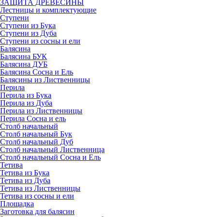
ЗАЩИТА ДРЕВЕСИНЫ
Лестницы и комплектующие
Ступени
Ступени из Бука
Ступени из Дуба
Ступени из сосны и ели
Балясина
Балясина БУК
Балясина ДУБ
Балясина Сосна и Ель
Балясины из Лиственницы
Перила
Перила из Бука
Перила из Дуба
Перила из Лиственницы
Перила Сосна и ель
Столб начальный
Столб начальный Бук
Столб начальный Дуб
Столб начальный Лиственница
Столб начальный Сосна и Ель
Тетива
Тетива из Бука
Тетива из Дуба
Тетива из Лиственницы
Тетива из сосны и ели
Площадка
Заготовка для балясин