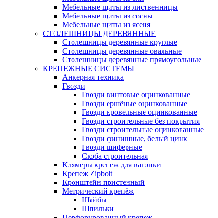
Мебельные щиты из лиственницы
Мебельные щиты из сосны
Мебельные щиты из ясеня
СТОЛЕШНИЦЫ ДЕРЕВЯННЫЕ
Столешницы деревянные круглые
Столешницы деревянные овальные
Столешницы деревянные прямоугольные
КРЕПЕЖНЫЕ СИСТЕМЫ
Анкерная техника
Гвозди
Гвозди винтовые оцинкованные
Гвозди ершёные оцинкованные
Гвозди кровельные оцинкованные
Гвозди строительные без покрытия
Гвозди строительные оцинкованные
Гвозди финишные, белый цинк
Гвозди шиферные
Скоба строительная
Клямеры крепеж для вагонки
Крепеж Zipbolt
Кронштейн пристенный
Метрический крепёж
Шайбы
Шпильки
Перфорированный крепеж