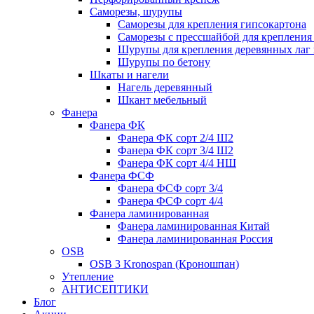
Саморезы, шурупы
Саморезы для крепления гипсокартона
Саморезы с прессшайбой для креплени
Шурупы для крепления деревянных лаг 
Шурупы по бетону
Шкаты и нагели
Нагель деревянный
Шкант мебельный
Фанера
Фанера ФК
Фанера ФК сорт 2/4 Ш2
Фанера ФК сорт 3/4 Ш2
Фанера ФК сорт 4/4 НШ
Фанера ФСФ
Фанера ФСФ сорт 3/4
Фанера ФСФ сорт 4/4
Фанера ламинированная
Фанера ламинированная Китай
Фанера ламинированная Россия
OSB
OSB 3 Kronospan (Кроношпан)
Утепление
АНТИСЕПТИКИ
Блог