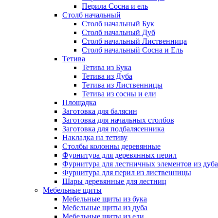
Перила Сосна и ель
Столб начальный
Столб начальный Бук
Столб начальный Дуб
Столб начальный Лиственница
Столб начальный Сосна и Ель
Тетива
Тетива из Бука
Тетива из Дуба
Тетива из Лиственницы
Тетива из сосны и ели
Площадка
Заготовка для балясин
Заготовка для начальных столбов
Заготовка для подбалясенника
Накладка на тетиву
Столбы колонны деревянные
Фурнитура для деревянных перил
Фурнитура для лестничных элементов из дуба
Фурнитура для перил из лиственницы
Шары деревянные для лестниц
Мебельные щиты
Мебельные щиты из бука
Мебельные щиты из дуба
Мебельные щиты из ели