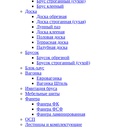
Брус строганный (сухой)
Брус клееный
Доска
Доска обрезная
Доска строганная (сухая)
Лунный паз
Доска клееная
Половая доска
Террасная доска
Палубная доска
Брусок
Брусок обрезной
Брусок строганный (сухой)
Блок-хаус
Вагонка
Евровагонка
Вагонка Штиль
Имитация бруса
Мебельные щиты
Фанера
Фанера ФК
Фанера ФСФ
Фанера ламинированная
ОСП
Лестницы и комплектующие